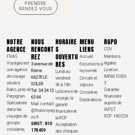
PRENDRE
RENDEZ-VOUS
NOTRE
NOUS
HORAIRE
MENU
RGPD
AGENCE
RENCONT
S
LIENS
CGV
REZ
OUVERTU
FIVAS
Accueil
Mentions
RES
Voyages est
légales
3 avenue de
Excursions à
une agence
Licence :
Rome
la journée
Lundi au
de voyage
IM06615000
66270 LE
vendredi
Circuits et
située à
3
SOLER
9h à 18h
séjours
Baho, près de
Garantie
Tel: 04 34 12
La licence de
Croisières
Perpignan.
financière
65 64
voyage, la
Destinations
Spécialisée
auprès de
Mail:
contact
garanti
dans les
l’APST
@fivasvoyag
financière et
voyages de
RCP : HISCOX
es.fr
la RCP.
groupe :
SIRET : 810
Acceptation
croisières,
178 459
des chèques