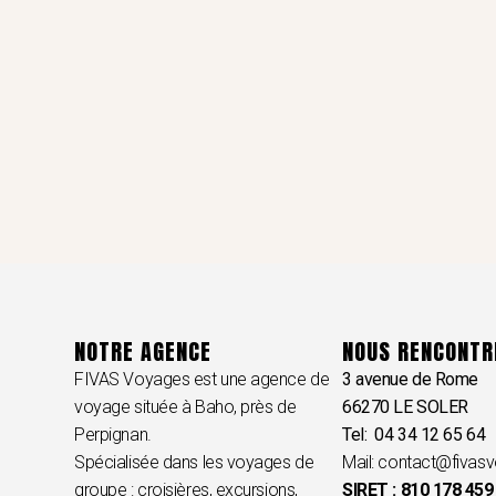
NOTRE AGENCE
NOUS RENCONTR
FIVAS Voyages est une agence de
3 avenue de Rome
voyage située à Baho, près de
66270 LE SOLER
Perpignan.
Tel: 04 34 12 65 64
Spécialisée dans les voyages de
Mail:
contact@fivasv
groupe : croisières, excursions,
SIRET : 810 178 459