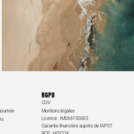
RGPD
CGV
 journée
Mentions légales
Licence : IM066150003
urs
Garantie financière auprès de l’APST
RCP : HISCOX