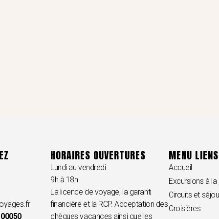
EZ
HORAIRES OUVERTURES
MENU LIENS
Lundi au vendredi
Accueil
9h à 18h
Excursions à la
La licence de voyage, la garanti
Circuits et séjo
oyages.fr
financière et la RCP. Acceptation des
Croisières
 00050
chèques vacances ainsi que les